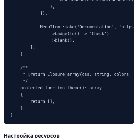
                ),

            ]),

            MenuItem::make('Documentation', 'https:/
                ->badge(fn() => 'Check')

                ->blank(),

        ];

    }

    /**

     * @return Closure|array{css: string, colors: ar
     */

    protected function theme(): array

    {

        return [];

    }

Настройка ресурсов