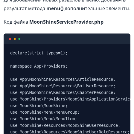
результат метода
menu()
дополнительные элементы.
Код файла
MoonShineServiceProvider.php
declare(strict_types=1);

namespace App\Providers;

use App\MoonShine\Resources\ArticleResource;

use App\MoonShine\Resources\BotUserResource;

use App\MoonShine\Resources\ChapterResource;

use MoonShine\Providers\MoonShineApplicationServiceP
use MoonShine\MoonShine;

use MoonShine\Menu\MenuGroup;

use MoonShine\Menu\MenuItem;

use MoonShine\Resources\MoonShineUserResource;

use MoonShine\Resources\MoonShineUserRoleResource;
