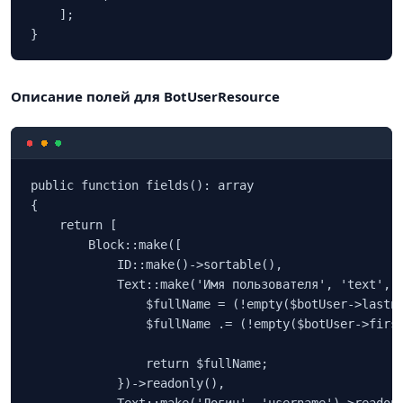
    ];

}
Описание полей для BotUserResource
public function fields(): array

{

    return [

        Block::make([

            ID::make()->sortable(),

            Text::make('Имя пользователя', 'text', f
                $fullName = (!empty($botUser->lastna
                $fullName .= (!empty($botUser->first
                return $fullName;

            })->readonly(),
