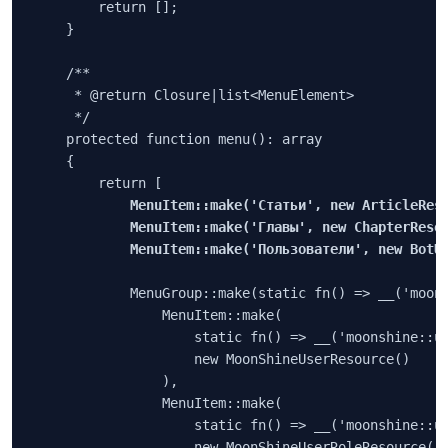
        return [];

    }

    /**

     * @return Closure|list<MenuElement>

     */

    protected function menu(): array

    {

        return [

MenuItem::make('Статьи', new ArticleReso
            MenuItem::make('Главы', new ChapterResou
            MenuItem::make('Пользователи', new BotU
            MenuGroup::make(static fn() => __('moons
                MenuItem::make(

                    static fn() => __('moonshine::ui
                    new MoonShineUserResource()

                ),

                MenuItem::make(

                    static fn() => __('moonshine::ui
                    new MoonShineUserRoleResource()
