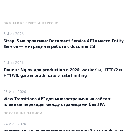
ВАМ ТАКЖЕ БУДЕТ ИНТЕРЕСНО
5 Июл 2026
Strapi 5 на практике: Document Service API вместо Entity
Service — миграция и работа с documentId
2 Июл 2026
Тюнинг Nginx для production в 2026: worker’ы, HTTP/2 и
HTTP/3, gzip и brotli, кэш и rate limiting
25 Июн 2026
View Transitions API для многостраничных сайтов:
плавные переходы между страницами без SPA
ПОСЛЕДНИЕ ЗАПИСИ
24 Июн 2026
PostgreSQL 18 на практике: асинхронный I/O, uuidv7() и