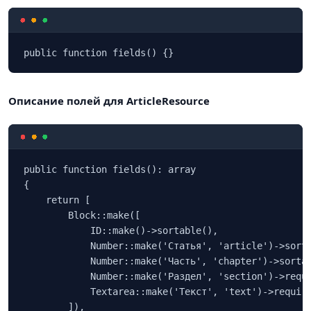
public function fields() {}
Описание полей для ArticleResource
public function fields(): array

{

    return [

        Block::make([

            ID::make()->sortable(),

            Number::make('Статья', 'article')->sorta
            Number::make('Часть', 'chapter')->sortab
            Number::make('Раздел', 'section')->requi
            Textarea::make('Текст', 'text')->require
        ]),
