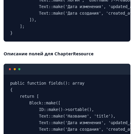
            Text::make('Логин', 'username')->readonl
            Text::make('Дата изменения', 'updated_at
            Text::make('Дата создания', 'created_at'
        ]),

    ];

}
Описание полей для ChapterResource
public function fields(): array

{

    return [

        Block::make([

            ID::make()->sortable(),

            Text::make('Название', 'title'),

            Text::make('Дата изменения', 'updated_at
            Text::make('Дата создания', 'created_at'