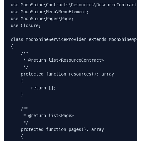
use MoonShine\Contracts\Resources\ResourceContract;

use MoonShine\Menu\MenuElement;

use MoonShine\Pages\Page;

use Closure;

class MoonShineServiceProvider extends MoonShineAppl
{

    /**

     * @return list<ResourceContract>

     */

    protected function resources(): array

    {

        return [];

    }

    /**

     * @return list<Page>

     */

    protected function pages(): array

    {
