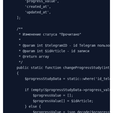
        'progress_value',

        'created_at',

        'updated_at',

    ];

    /**

     * Изменение статуса "Прочитано"

     *

     * @param int $telegramID - id Telegram пользова
     * @param int $idArticle - id записи

     * @return array

     */

    public static function changeProgressStudy(int $
    {

        $progressStudyData = static::where('id_teleg
        if (empty($progressStudyData->progress_value
            $progressValue = [];

            $progressValue[] = $idArticle;

        } else {

            $progressValue = json_decode($progressSt