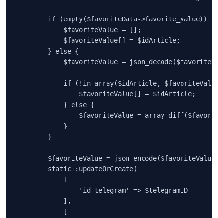
        if (empty($favoriteData->favorite_value)) {

            $favoriteValue = [];

            $favoriteValue[] = $idArticle;

        } else {

            $favoriteValue = json_decode($favoriteDa
            if (!in_array($idArticle, $favoriteValue
                $favoriteValue[] = $idArticle;

            } else {

                $favoriteValue = array_diff($favorit
            }

        }

        $favoriteValue = json_encode($favoriteValue)
        static::updateOrCreate(

            [

                'id_telegram' => $telegramID

            ],

            [
