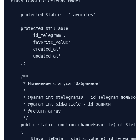
class Favorite extends Model

{

    protected $table = 'favorites';

    protected $fillable = [

        'id_telegram',

        'favorite_value',

        'created_at',

        'updated_at',

    ];

    /**

     * Изменение статуса "Избранное"

     * 

     * @param int $telegramID - id Telegram пользова
     * @param int $idArticle - id записи

     * @return array

     */

    public static function changeFavorite(int $teleg
    {

        $favoriteData = static::where('id_telegram',