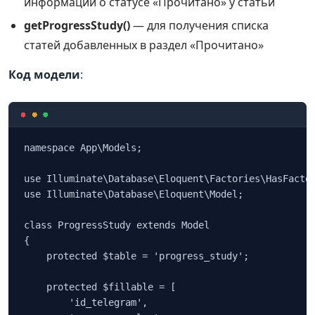
информации о статусе «Прочитано» у статьи
getProgressStudy()
— для получения списка
статей добавленных в раздел «Прочитано»
Код модели
:
namespace App\Models;

use Illuminate\Database\Eloquent\Factories\HasFactor
use Illuminate\Database\Eloquent\Model;

class ProgressStudy extends Model

{

    protected $table = 'progress_study';

    protected $fillable = [

        'id_telegram',
