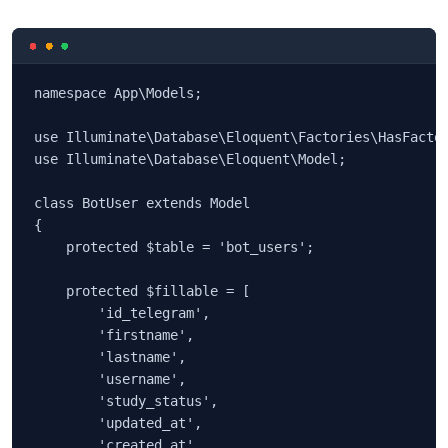
namespace App\Models;

use Illuminate\Database\Eloquent\Factories\HasFactor
use Illuminate\Database\Eloquent\Model;

class BotUser extends Model

{

    protected $table = 'bot_users';

    protected $fillable = [

        'id_telegram',

        'firstname',

        'lastname',

        'username',

        'study_status',

        'updated_at',

        'created_at',
