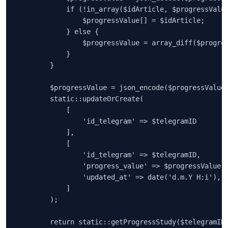
            if (!in_array($idArticle, $progressValue
                $progressValue[] = $idArticle;

            } else {

                $progressValue = array_diff($progres
            }

        }

        $progressValue = json_encode($progressValue)
        static::updateOrCreate(

            [

                'id_telegram' => $telegramID

            ],

            [

                'id_telegram' => $telegramID,

                'progress_value' => $progressValue,

                'updated_at' => date('d.m.Y H:i'),

            ]

        );

        return static::getProgressStudy($telegramID)