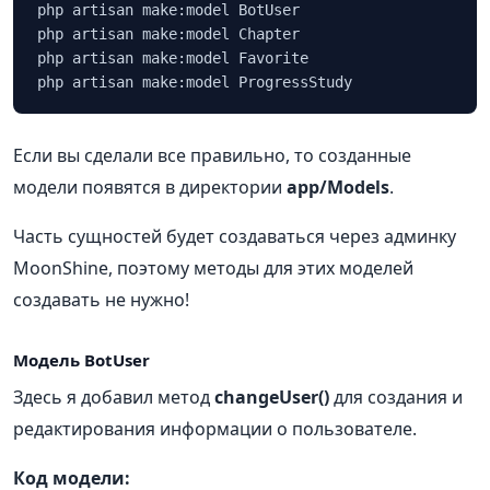
php artisan make:model BotUser

php artisan make:model Chapter

php artisan make:model Favorite

php artisan make:model ProgressStudy
Если вы сделали все правильно, то созданные
модели появятся в директории
app/Models
.
Часть сущностей будет создаваться через админку
MoonShine, поэтому методы для этих моделей
создавать не нужно!
Модель BotUser
Здесь я добавил метод
changeUser()
для создания и
редактирования информации о пользователе.
Код модели: