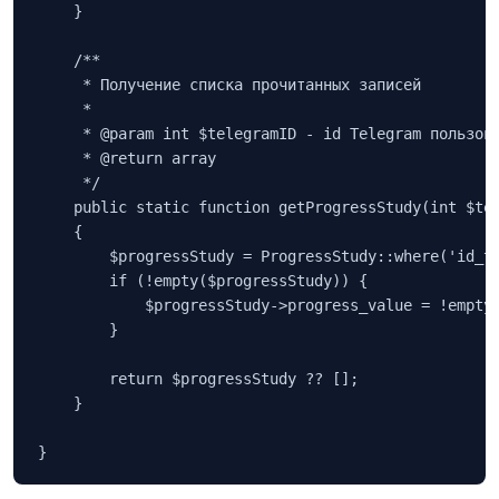
    }

    /**

     * Получение списка прочитанных записей

     *

     * @param int $telegramID - id Telegram пользова
     * @return array

     */

    public static function getProgressStudy(int $tel
    {

        $progressStudy = ProgressStudy::where('id_te
        if (!empty($progressStudy)) {

            $progressStudy->progress_value = !empty(
        }

        return $progressStudy ?? [];

    }

}