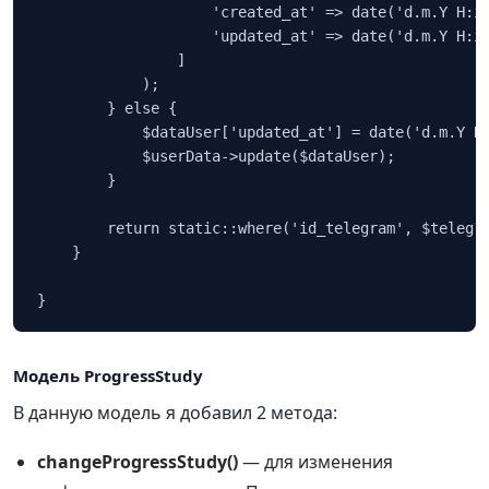
                    'created_at' => date('d.m.Y H:i'
                    'updated_at' => date('d.m.Y H:i'
                ]

            );

        } else {

            $dataUser['updated_at'] = date('d.m.Y H:
            $userData->update($dataUser);

        }

        return static::where('id_telegram', $telegra
    }

Модель ProgressStudy
В данную модель я добавил 2 метода:
changeProgressStudy()
— для изменения