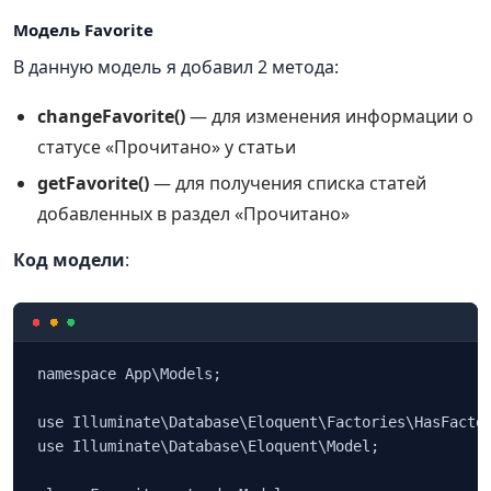
Модель Favorite
В данную модель я добавил 2 метода:
changeFavorite()
— для изменения информации о
статусе «Прочитано» у статьи
getFavorite()
— для получения списка статей
добавленных в раздел «Прочитано»
Код модели
:
namespace App\Models;

use Illuminate\Database\Eloquent\Factories\HasFactor
use Illuminate\Database\Eloquent\Model;
