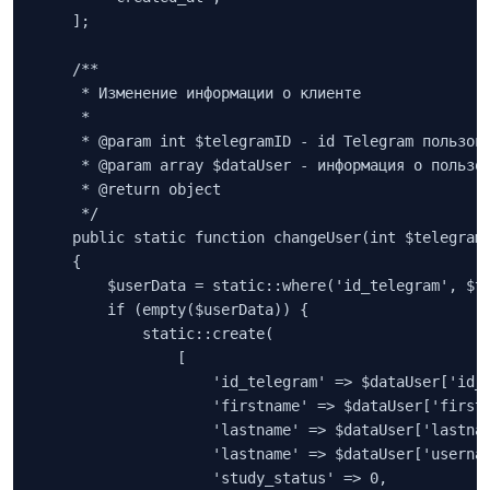
    ];

    /**

     * Изменение информации о клиенте

     *

     * @param int $telegramID - id Telegram пользова
     * @param array $dataUser - информация о пользов
     * @return object

     */

    public static function changeUser(int $telegramI
    {

        $userData = static::where('id_telegram', $te
        if (empty($userData)) {

            static::create(

                [

                    'id_telegram' => $dataUser['id_t
                    'firstname' => $dataUser['firstn
                    'lastname' => $dataUser['lastnam
                    'lastname' => $dataUser['usernam
                    'study_status' => 0,
