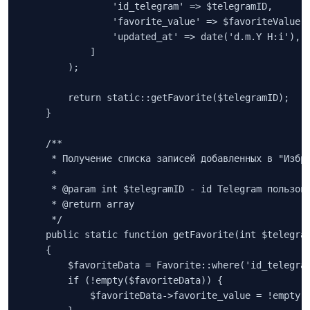
                'id_telegram' => $telegramID,

                'favorite_value' => $favoriteValue,

                'updated_at' => date('d.m.Y H:i'),

            ]

        );

        return static::getFavorite($telegramID);

    }

    /** 

     * Получение списка записей добавленных в "Избра
     * 

     * @param int $telegramID - id Telegram пользова
     * @return array

     */

    public static function getFavorite(int $telegram
    {

        $favoriteData = Favorite::where('id_telegram
        if (!empty($favoriteData)) {

            $favoriteData->favorite_value = !empty($