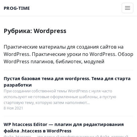
PROG-TIME
Рубрика:
Wordpress
Практические материалы для создания сайтов на
WordPress. Практические уроки по WordPress. Обзор
WordPress плагинов, библиотек, модулей
Пустая базовая тема для wordpress. Тема для старта
разработки
При создании собственной темы WordPress с нуля часто
используют не готовые оформленные шаблоны, а пустую
стартовую тему, которую затем наполняют…
8 Ноя 2021
WP htaccess Editor — плагин для редактирования
файла .htaccess в WordPress
Файл .htaccess — это важный конфигурационный файл, который