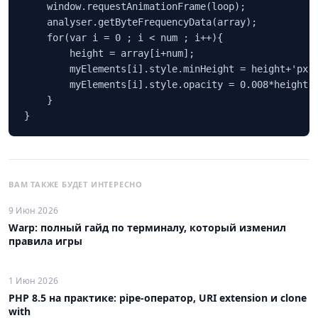
    window.requestAnimationFrame(loop);

    analyser.getByteFrequencyData(array);

    for(var i = 0 ; i < num ; i++){

        height = array[i+num];

        myElements[i].style.minHeight = height+'px';
        myElements[i].style.opacity = 0.008*height;

    }

}
ВАМ ТАКЖЕ БУДЕТ ИНТЕРЕСНО
9 Июн 2026
Warp: полный гайд по терминалу, который изменил
правила игры
1 Июн 2026
PHP 8.5 на практике: pipe-оператор, URI extension и clone
with