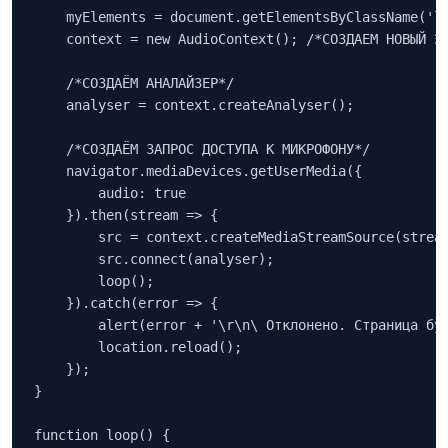
    myElements = document.getElementsByClassName('lo
    context = new AudioContext(); /*СОЗДАЕМ НОВЫЙ ЭК
    /*СОЗДАЁМ АНАЛАЙЗЕР*/

    analyser = context.createAnalyser();

    /*СОЗДАЁМ ЗАПРОС ДОСТУПА К МИКРОФОНУ*/

    navigator.mediaDevices.getUserMedia({

        audio: true

    }).then(stream => {

        src = context.createMediaStreamSource(stream
        src.connect(analyser);

        loop();

    }).catch(error => {

        alert(error + '\r\n\ Отклонено. Страница буд
        location.reload();

    });

}

function loop() {
