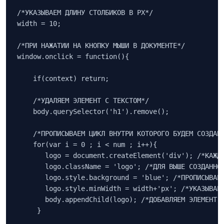
/*УКАЗЫВАЕМ ДЛИНУ СТОЛБИКОВ В PX*/

width = 10;

/*ПРИ НАЖАТИИ НА КНОПКУ МЫШИ В ДОКУМЕНТЕ*/

window.onclick = function(){

    if(context) return;

    /*УДАЛЯЕМ ЭЛЕМЕНТ С ТЕКСТОМ*/

    body.querySelector('h1').remove();

    /*ПРОПИСЫВАЕМ ЦИКЛ ВНУТРИ КОТОРОГО БУДЕМ СОЗДАВА
    for(var i = 0 ; i < num ; i++){

       logo = document.createElement('div'); /*КАЖДЫ
       logo.className = 'logo'; /*ДЛЯ ВЫШЕ СОЗДАННОГ
       logo.style.background = 'blue'; /*ПРОПИСЫВАЕМ
       logo.style.minWidth = width+'px'; /*УКАЗЫВАЕМ
       body.appendChild(logo); /*ДОБАВЛЯЕМ ЭЛЕМЕНТ В
     }
