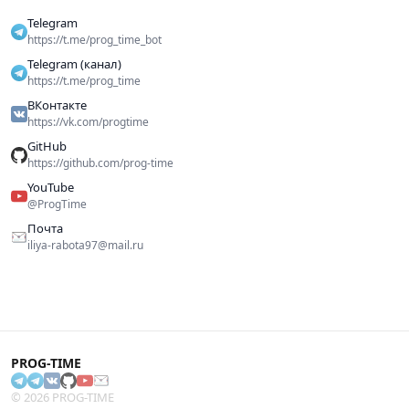
Telegram
https://t.me/prog_time_bot
Telegram (канал)
https://t.me/prog_time
ВКонтакте
https://vk.com/progtime
GitHub
https://github.com/prog-time
YouTube
@ProgTime
Почта
iliya-rabota97@mail.ru
PROG-TIME
© 2026 PROG-TIME