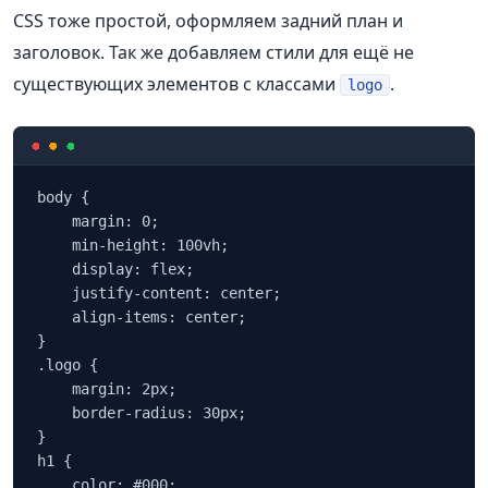
CSS тоже простой, оформляем задний план и
заголовок. Так же добавляем стили для ещё не
существующих элементов с классами
.
logo
body {

    margin: 0;

    min-height: 100vh;

    display: flex;

    justify-content: center;

    align-items: center;

}

.logo {

    margin: 2px;

    border-radius: 30px;

}

h1 {

    color: #000;
