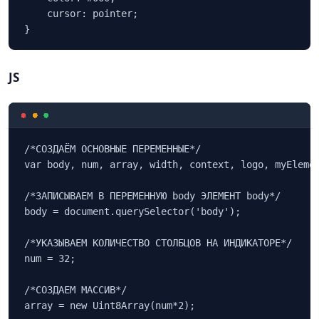
    cursor: pointer;

}
JS
/*СОЗДАЁМ ОСНОВНЫЕ ПЕРЕМЕННЫЕ*/

var body, num, array, width, context, logo, myElemen
/*ЗАПИСЫВАЕМ В ПЕРЕМЕННУЮ body ЭЛЕМЕНТ body*/

body = document.querySelector('body');

/*УКАЗЫВАЕМ КОЛИЧЕСТВО СТОЛБЦОВ НА ИНДИКАТОРЕ*/

num = 32;

/*СОЗДАЕМ МАССИВ*/

array = new Uint8Array(num*2);
