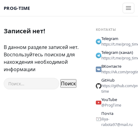
PROG-TIME
Записей нет!
КОНТАКТЫ
Telegram
https://t.me/prog_tim
В данном разделе записей нет.
Telegram (канал)
Воспользуйтесь поиском для
https://t.me/prog_tim
нахождения необходимой
ВКонтакте
информации
https://vk.com/progt
GitHub
Найти:
https://github.com/pr
time
YouTube
@ProgTime
Почта
iliya-
rabota97@mail.ru