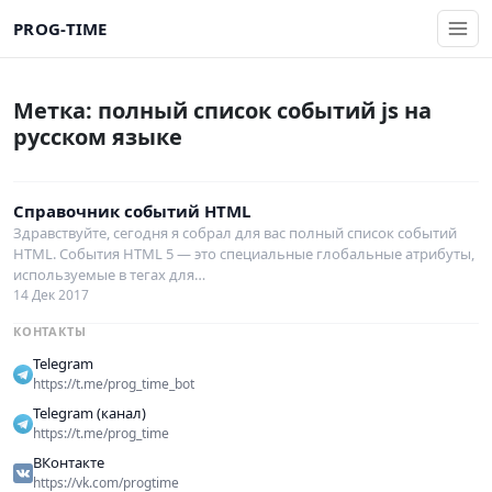
PROG-TIME
Метка:
полный список событий js на
русском языке
Справочник событий HTML
Здравствуйте, сегодня я собрал для вас полный список событий
HTML. События HTML 5 — это специальные глобальные атрибуты,
используемые в тегах для…
14 Дек 2017
КОНТАКТЫ
Telegram
https://t.me/prog_time_bot
Telegram (канал)
https://t.me/prog_time
ВКонтакте
https://vk.com/progtime