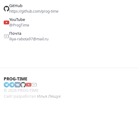
GitHub
https://github.com/prog-time
YouTube
@ProgTime
Почта
iliya-rabota97@mail.ru
PROG-TIME
© 2026 PROG-TIME
Сайт разработал
Илья Лящук