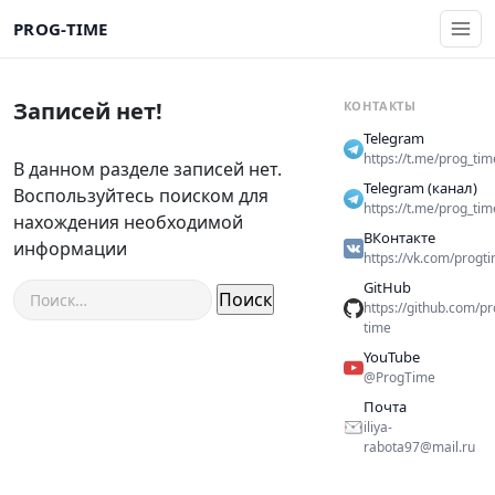
PROG-TIME
Записей нет!
КОНТАКТЫ
Telegram
https://t.me/prog_tim
В данном разделе записей нет.
Telegram (канал)
Воспользуйтесь поиском для
https://t.me/prog_tim
нахождения необходимой
ВКонтакте
информации
https://vk.com/progt
GitHub
Найти:
https://github.com/pr
time
YouTube
@ProgTime
Почта
iliya-
rabota97@mail.ru