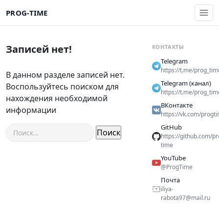
PROG-TIME
Записей нет!
КОНТАКТЫ
Telegram
https://t.me/prog_tim
В данном разделе записей нет.
Telegram (канал)
Воспользуйтесь поиском для
https://t.me/prog_tim
нахождения необходимой
ВКонтакте
информации
https://vk.com/progt
GitHub
Найти:
https://github.com/pr
time
YouTube
@ProgTime
Почта
iliya-
rabota97@mail.ru