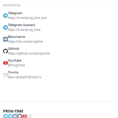
КОНТАКТЫ
Telegram
https://t.me/prog_time_bot
Telegram (канал)
https://t.me/prog_time
ВКонтакте
https://vk.com/progtime
GitHub
https://github.com/prog-time
YouTube
@ProgTime
Почта
iliya-rabota97@mail.ru
PROG-TIME