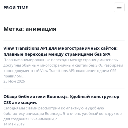
PROG-TIME
Метка:
анимация
View Transitions API для многостраничных сайтов:
плавные переходы между страницами без SPA
Плавные анимированные переходы между страницами теперь
доступны обычным многостраничным сайтам без SPA. Разбираем
кросс-документный View Transitions API: включение одним CSS-
правилом,…
25 Июн 2026
Обзор библиотеки Bounce.js. Удобный конструктор
CSS анимации.
Сегодня мы с вами рассмотрим компактную и удобную
библиотеку анимации Bounce.js. Это очень удобный конструктор
для создания CSS анимации, с…
14 Май 2019