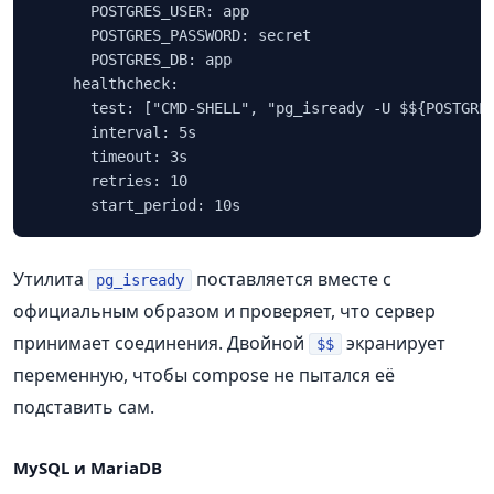
      POSTGRES_USER: app

      POSTGRES_PASSWORD: secret

      POSTGRES_DB: app

    healthcheck:

      test: ["CMD-SHELL", "pg_isready -U $${POSTGRES
      interval: 5s

      timeout: 3s

      retries: 10

      start_period: 10s
Утилита
поставляется вместе с
pg_isready
официальным образом и проверяет, что сервер
принимает соединения. Двойной
экранирует
$$
переменную, чтобы compose не пытался её
подставить сам.
MySQL и MariaDB