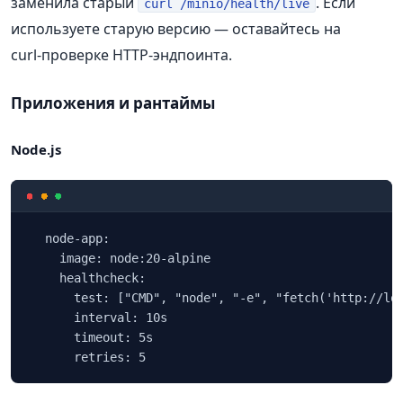
заменила старый
. Если
curl /minio/health/live
используете старую версию — оставайтесь на
curl‑проверке HTTP‑эндпоинта.
Приложения и рантаймы
Node.js
  node-app:

    image: node:20-alpine

    healthcheck:

      test: ["CMD", "node", "-e", "fetch('http://loc
      interval: 10s

      timeout: 5s

      retries: 5