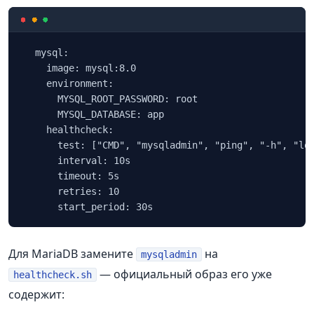
  mysql:

    image: mysql:8.0

    environment:

      MYSQL_ROOT_PASSWORD: root

      MYSQL_DATABASE: app

    healthcheck:

      test: ["CMD", "mysqladmin", "ping", "-h", "loc
      interval: 10s

      timeout: 5s

      retries: 10

      start_period: 30s
Для MariaDB замените
на
mysqladmin
— официальный образ его уже
healthcheck.sh
содержит: