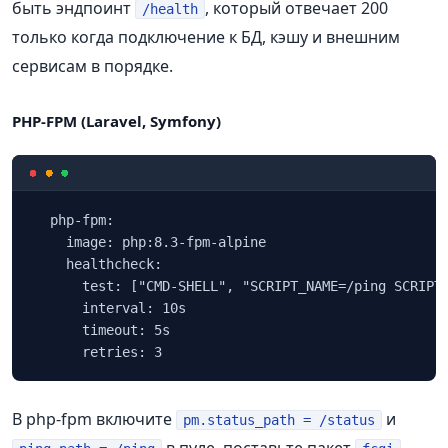
быть эндпоинт
, который отвечает 200
/health
только когда подключение к БД, кэшу и внешним
сервисам в порядке.
PHP‑FPM (Laravel, Symfony)
  php-fpm:

    image: php:8.3-fpm-alpine

    healthcheck:

      test: ["CMD-SHELL", "SCRIPT_NAME=/ping SCRIPT_
      interval: 10s

      timeout: 5s

      retries: 3
В php-fpm включите
и
pm.status_path = /status