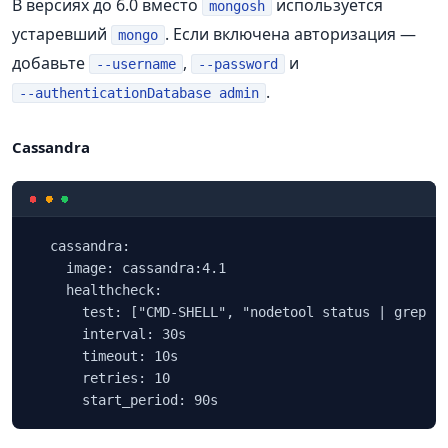
В версиях до 6.0 вместо
используется
mongosh
устаревший
. Если включена авторизация —
mongo
добавьте
,
и
--username
--password
.
--authenticationDatabase admin
Cassandra
  cassandra:

    image: cassandra:4.1

    healthcheck:

      test: ["CMD-SHELL", "nodetool status | grep -E
      interval: 30s

      timeout: 10s

      retries: 10

      start_period: 90s