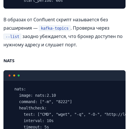
      start_period: 60s
В образах от Confluent скрипт называется без
расширения —
. Проверка через
kafka-topics
заодно убеждается, что брокер доступен по
--list
нужному адресу и слушает порт.
NATS
  nats:

    image: nats:2.10

    command: ["-m", "8222"]

    healthcheck:

      test: ["CMD", "wget", "-q", "-O-", "http://loc
      interval: 10s

      timeout: 5s
