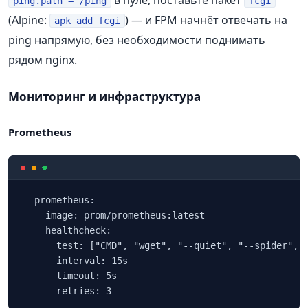
в пуле, поставьте пакет
ping.path = /ping
fcgi
(Alpine:
) — и FPM начнёт отвечать на
apk add fcgi
ping напрямую, без необходимости поднимать
рядом nginx.
Мониторинг и инфраструктура
Prometheus
  prometheus:

    image: prom/prometheus:latest

    healthcheck:

      test: ["CMD", "wget", "--quiet", "--spider", "
      interval: 15s

      timeout: 5s

      retries: 3