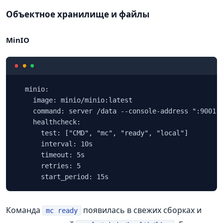
Объектное хранилище и файлы
MinIO
  minio:

    image: minio/minio:latest

    command: server /data --console-address ":9001"

    healthcheck:

      test: ["CMD", "mc", "ready", "local"]

      interval: 10s

      timeout: 5s

      retries: 5

      start_period: 15s
Команда
появилась в свежих сборках и
mc ready