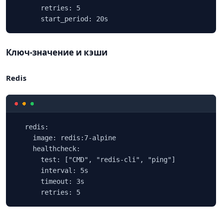
      retries: 5

      start_period: 20s
Ключ‑значение и кэши
Redis
  redis:

    image: redis:7-alpine

    healthcheck:

      test: ["CMD", "redis-cli", "ping"]

      interval: 5s

      timeout: 3s

      retries: 5