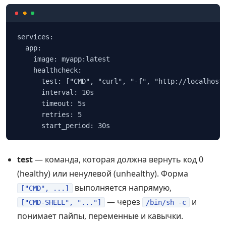
services:

  app:

    image: myapp:latest

    healthcheck:

      test: ["CMD", "curl", "-f", "http://localhost:
      interval: 10s

      timeout: 5s

      retries: 5

      start_period: 30s
test
— команда, которая должна вернуть код 0
(healthy) или ненулевой (unhealthy). Форма
выполняется напрямую,
["CMD", ...]
— через
и
["CMD-SHELL", "..."]
/bin/sh -c
понимает пайпы, переменные и кавычки.