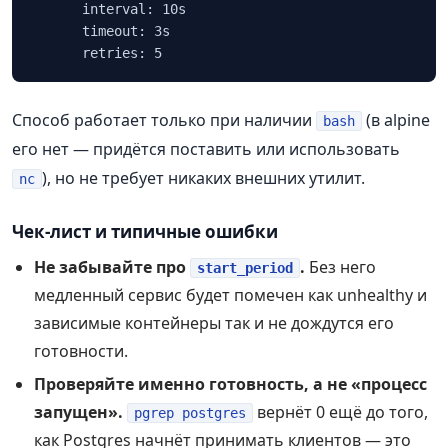
      interval: 10s

      timeout: 3s

      retries: 5
Способ работает только при наличии
(в alpine
bash
его нет — придётся поставить или использовать
), но не требует никаких внешних утилит.
nc
Чек‑лист и типичные ошибки
Не забывайте про
.
Без него
start_period
медленный сервис будет помечен как unhealthy и
зависимые контейнеры так и не дождутся его
готовности.
Проверяйте именно готовность, а не «процесс
запущен».
вернёт 0 ещё до того,
pgrep postgres
как Postgres начнёт принимать клиентов — это