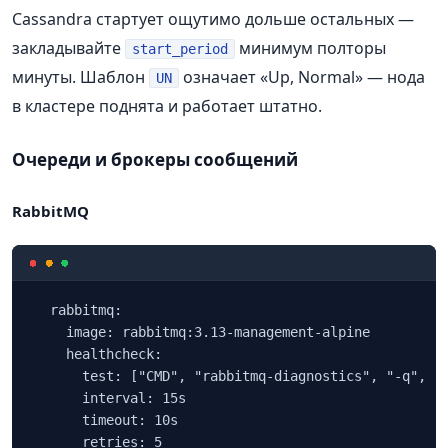
Cassandra стартует ощутимо дольше остальных —
закладывайте
минимум полторы
start_period
минуты. Шаблон
означает «Up, Normal» — нода
UN
в кластере поднята и работает штатно.
Очереди и брокеры сообщений
RabbitMQ
  rabbitmq:

    image: rabbitmq:3.13-management-alpine

    healthcheck:

      test: ["CMD", "rabbitmq-diagnostics", "-q", "p
      interval: 15s

      timeout: 10s

      retries: 5
