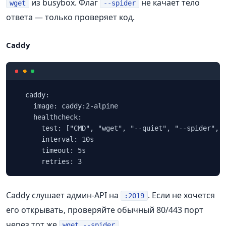
из busybox. Флаг
не качает тело
wget
--spider
ответа — только проверяет код.
Caddy
  caddy:

    image: caddy:2-alpine

    healthcheck:

      test: ["CMD", "wget", "--quiet", "--spider", "
      interval: 10s

      timeout: 5s

      retries: 3
Caddy слушает админ‑API на
. Если не хочется
:2019
его открывать, проверяйте обычный 80/443 порт
через тот же
.
wget --spider