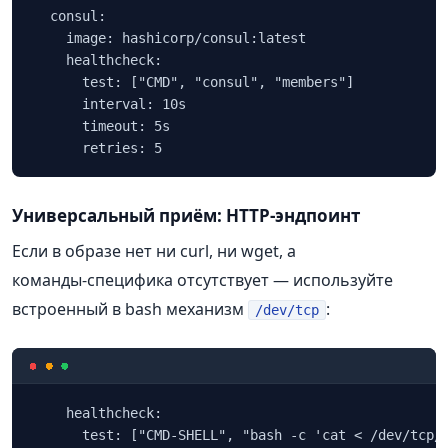
  consul:

    image: hashicorp/consul:latest

    healthcheck:

      test: ["CMD", "consul", "members"]

      interval: 10s

      timeout: 5s

      retries: 5
Универсальный приём: HTTP‑эндпоинт
Если в образе нет ни curl, ни wget, а
команды‑специфика отсутствует — используйте
встроенный в bash механизм
:
/dev/tcp
    healthcheck:

      test: ["CMD-SHELL", "bash -c 'cat < /dev/tcp/l