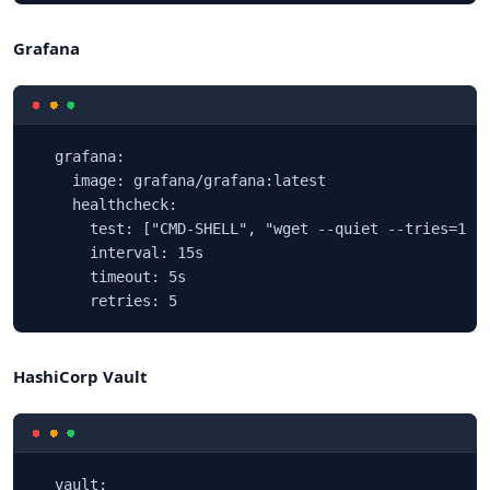
Grafana
  grafana:

    image: grafana/grafana:latest

    healthcheck:

      test: ["CMD-SHELL", "wget --quiet --tries=1 --
      interval: 15s

      timeout: 5s

      retries: 5
HashiCorp Vault
  vault:
