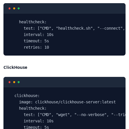
    healthcheck:

      test: ["CMD", "healthcheck.sh", "--connect", "
      interval: 10s

      timeout: 5s

      retries: 10
ClickHouse
  clickhouse:

    image: clickhouse/clickhouse-server:latest

    healthcheck:

      test: ["CMD", "wget", "--no-verbose", "--tries
      interval: 10s

      timeout: 5s
