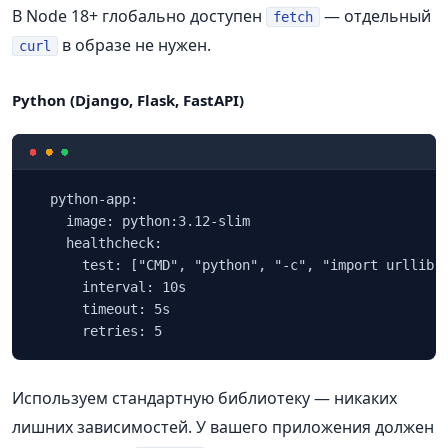
В Node 18+ глобально доступен
— отдельный
fetch
в образе не нужен.
curl
Python (Django, Flask, FastAPI)
  python-app:

    image: python:3.12-slim

    healthcheck:

      test: ["CMD", "python", "-c", "import urllib.r
      interval: 10s

      timeout: 5s

      retries: 5
Используем стандартную библиотеку — никаких
лишних зависимостей. У вашего приложения должен