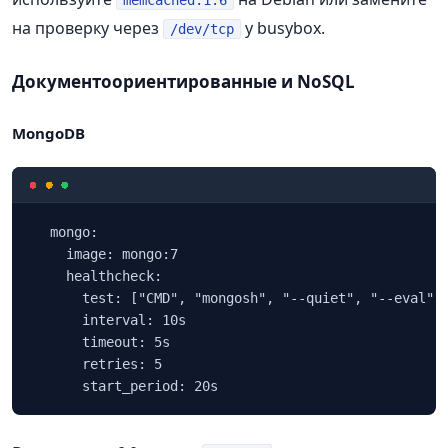
memcached:1.6
на проверку через
у busybox.
/dev/tcp
Документоориентированные и NoSQL
MongoDB
  mongo:

    image: mongo:7

    healthcheck:

      test: ["CMD", "mongosh", "--quiet", "--eval", 
      interval: 10s

      timeout: 5s

      retries: 5

      start_period: 20s