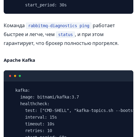
      start_period: 30s
Команда
работает
rabbitmq-diagnostics ping
быстрее и легче, чем
, и при этом
status
гарантирует, что брокер полностью прогрелся.
Apache Kafka
  kafka:

    image: bitnami/kafka:3.7

    healthcheck:

      test: ["CMD-SHELL", "kafka-topics.sh --bootstr
      interval: 15s

      timeout: 10s

      retries: 10
