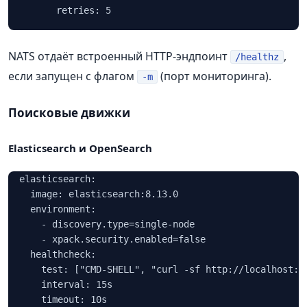
      retries: 5
NATS отдаёт встроенный HTTP‑эндпоинт
,
/healthz
если запущен с флагом
(порт мониторинга).
-m
Поисковые движки
Elasticsearch и OpenSearch
  elasticsearch:

    image: elasticsearch:8.13.0

    environment:

      - discovery.type=single-node

      - xpack.security.enabled=false

    healthcheck:

      test: ["CMD-SHELL", "curl -sf http://localhost:92
      interval: 15s

      timeout: 10s
