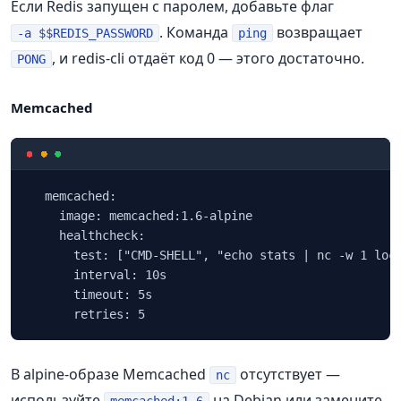
Если Redis запущен с паролем, добавьте флаг
. Команда
возвращает
-a $$REDIS_PASSWORD
ping
, и redis‑cli отдаёт код 0 — этого достаточно.
PONG
Memcached
  memcached:

    image: memcached:1.6-alpine

    healthcheck:

      test: ["CMD-SHELL", "echo stats | nc -w 1 loca
      interval: 10s

      timeout: 5s

      retries: 5
В alpine‑образе Memcached
отсутствует —
nc
используйте
на Debian или замените