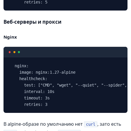
      retries: 5
Веб‑серверы и прокси
Nginx
  nginx:

    image: nginx:1.27-alpine

    healthcheck:

      test: ["CMD", "wget", "--quiet", "--spider", "
      interval: 10s

      timeout: 3s

      retries: 3
В alpine‑образе по умолчанию нет
, зато есть
curl