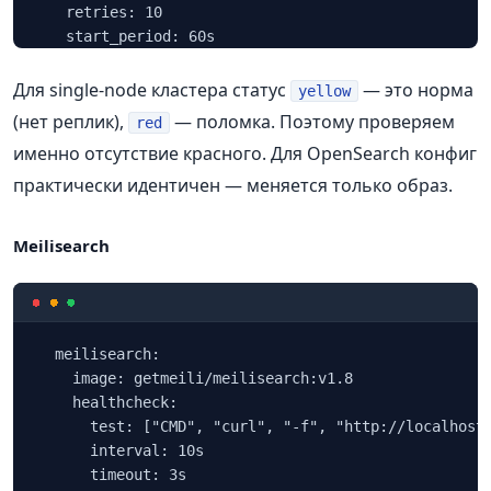
      retries: 10

      start_period: 60s
Для single‑node кластера статус
— это норма
yellow
(нет реплик),
— поломка. Поэтому проверяем
red
именно отсутствие красного. Для OpenSearch конфиг
практически идентичен — меняется только образ.
Meilisearch
  meilisearch:

    image: getmeili/meilisearch:v1.8

    healthcheck:

      test: ["CMD", "curl", "-f", "http://localhost:
      interval: 10s

      timeout: 3s
