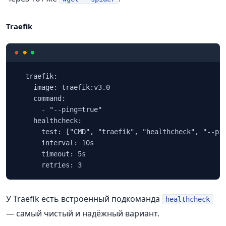
Traefik
  traefik:

    image: traefik:v3.0

    command:

      - "--ping=true"

    healthcheck:

      test: ["CMD", "traefik", "healthcheck", "--pin
      interval: 10s

      timeout: 5s

      retries: 3
У Traefik есть встроенный подкоманда
healthcheck
— самый чистый и надёжный вариант.