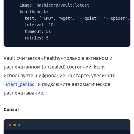
    image: hashicorp/vault:latest

    healthcheck:

      test: ["CMD", "wget", "--quiet", "--spider", "
      interval: 10s

      timeout: 5s

      retries: 5
Vault считается «healthy» только в активном и
распечатанном (unsealed) состоянии. Если
используете шифрование на старте, увеличьте
и подключите автоматическое
start_period
распечатывание.
Consul