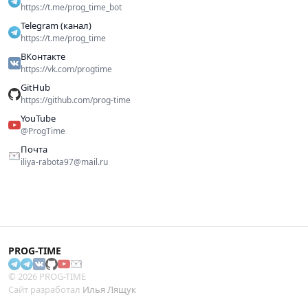
https://t.me/prog_time_bot
Telegram (канал)
https://t.me/prog_time
ВКонтакте
https://vk.com/progtime
GitHub
https://github.com/prog-time
YouTube
@ProgTime
Почта
iliya-rabota97@mail.ru
PROG-TIME
© 2026 PROG-TIME
Сайт разработал
Илья Лящук