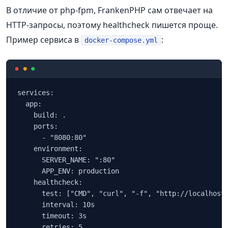
В отличие от php-fpm, FrankenPHP сам отвечает на
HTTP-запросы, поэтому healthcheck пишется проще.
Пример сервиса в
:
docker-compose.yml
services:

  app:

    build: .

    ports:

      - "8080:80"

    environment:

      SERVER_NAME: ":80"

      APP_ENV: production

    healthcheck:

      test: ["CMD", "curl", "-f", "http://localhost/
      interval: 10s

      timeout: 3s

      retries: 5
