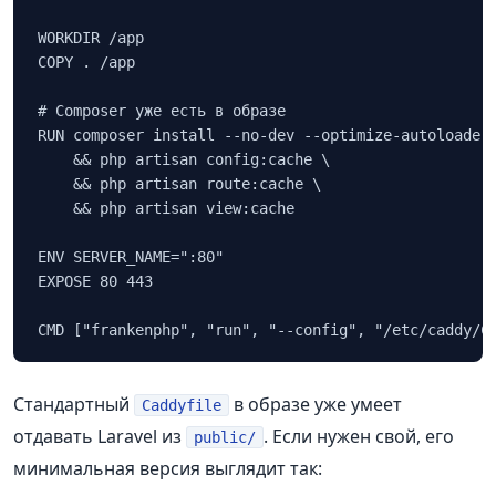
WORKDIR /app

COPY . /app

# Composer уже есть в образе

RUN composer install --no-dev --optimize-autoloader 
    && php artisan config:cache \

    && php artisan route:cache \

    && php artisan view:cache

ENV SERVER_NAME=":80"

EXPOSE 80 443

Стандартный
в образе уже умеет
Caddyfile
отдавать Laravel из
. Если нужен свой, его
public/
минимальная версия выглядит так: