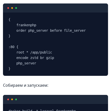
{

    frankenphp

    order php_server before file_server

}

:80 {

    root * /app/public

    encode zstd br gzip

    php_server

Собираем и запускаем: