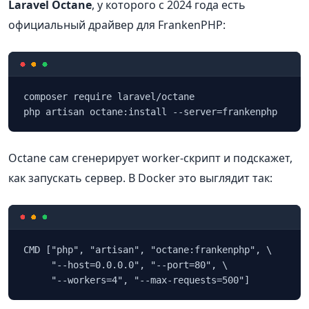
Laravel Octane
, у которого с 2024 года есть
официальный драйвер для FrankenPHP:
composer require laravel/octane

Octane сам сгенерирует worker-скрипт и подскажет,
как запускать сервер. В Docker это выглядит так:
CMD ["php", "artisan", "octane:frankenphp", \

     "--host=0.0.0.0", "--port=80", \
