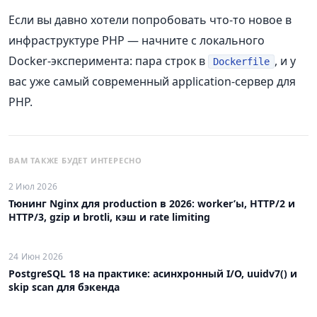
Если вы давно хотели попробовать что-то новое в
инфраструктуре PHP — начните с локального
Docker-эксперимента: пара строк в
, и у
Dockerfile
вас уже самый современный application-сервер для
PHP.
ВАМ ТАКЖЕ БУДЕТ ИНТЕРЕСНО
2 Июл 2026
Тюнинг Nginx для production в 2026: worker’ы, HTTP/2 и
HTTP/3, gzip и brotli, кэш и rate limiting
24 Июн 2026
PostgreSQL 18 на практике: асинхронный I/O, uuidv7() и
skip scan для бэкенда